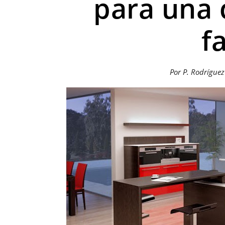
para una 
f
Por P. Rodrígue