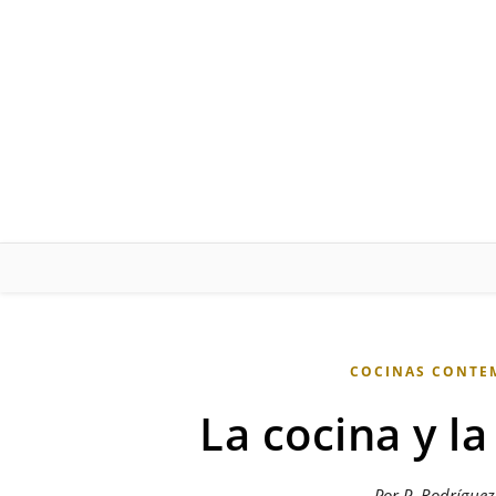
Skip to content
COCINAS CONTE
La cocina y la
Por P. Rodrígue