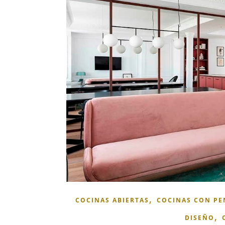
,
COCINAS ABIERTAS
COCINAS CON PE
,
DISEÑO